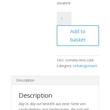
Gerahmt
Cornelia
Renz,
Day
Add to
in,
day
basket
out.
Cute
quantity
SKU:
cornelia-renz-cute
Category:
Unkategorisiert
Description
Description
Day in, day out
besteht aus einer Serie von
Linolschnitten und Zeichnungen, die sich mit